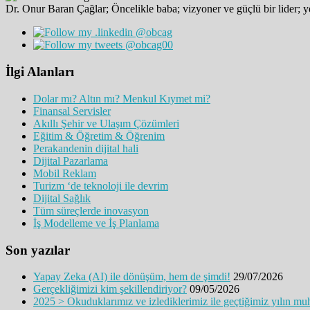
Dr. Onur Baran Çağlar; Öncelikle baba; vizyoner ve güçlü bir lider; ye
İlgi Alanları
Dolar mı? Altın mı? Menkul Kıymet mi?
Finansal Servisler
Akıllı Şehir ve Ulaşım Çözümleri
Eğitim & Öğretim & Öğrenim
Perakandenin dijital hali
Dijital Pazarlama
Mobil Reklam
Turizm ‘de teknoloji ile devrim
Dijital Sağlık
Tüm süreçlerde inovasyon
İş Modelleme ve İş Planlama
Son yazılar
Yapay Zeka (AI) ile dönüşüm, hem de şimdi!
29/07/2026
Gerçekliğimizi kim şekillendiriyor?
09/05/2026
2025 > Okuduklarımız ve izlediklerimiz ile geçtiğimiz yılın mu