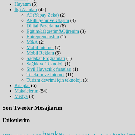
Hayatım
(5)
İlgi Alanları
(42)
AI (Yapay Zeka)
(2)
Akıllı Şehir ve Ulaşım
(3)
Dijital Pazarlama
(6)
Eğitim&Öğretim&Öğrenim
(3)
Entrepreneurship
(1)
M&A
(2)
Mobil Internet
(7)
Mobil Reklam
(5)
Sadakat Programları
(1)
Sağlık ve Teknoloji
(1)
Sivil Havacılık fırsatları
(1)
Telekom ve Internet
(11)
Turizm devrimi için teknoloji
(3)
Kitaplar
(6)
Makalelerim
(54)
Medya
(8)
Son Tweeter Mesajlarım
Etiketlerim
banka
banka kart