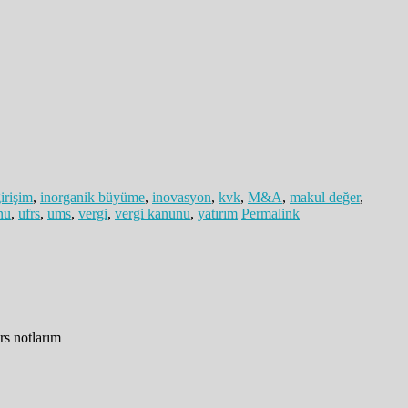
irişim
,
inorganik büyüme
,
inovasyon
,
kvk
,
M&A
,
makul değer
,
nu
,
ufrs
,
ums
,
vergi
,
vergi kanunu
,
yatırım
Permalink
rs notlarım