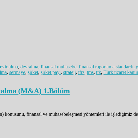
evir alma
,
devralma
,
finansal muhasebe
,
finansal raporlama standardı
,
g
alma
,
sermaye
,
şirket
,
şirket payı
,
strateji
,
tfrs
,
tms
,
ttk
,
Türk ticaret kanu
evralma (M&A) 1.Bölüm
) konusunu, finansal ve muhasebeleşmesi yöntemleri ile işlediğimiz de