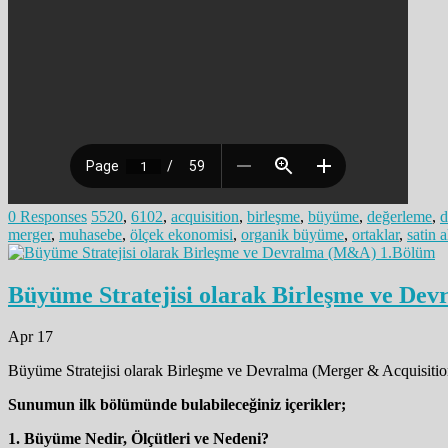
0 Responses
5520
,
6102
,
acquisition
,
birleşme
,
büyüme
,
değerleme
,
d
merger
,
muhasebe
,
ölçek ekonomisi
,
organik büyüme
,
ortaklar
,
satin 
Büyüme Stratejisi olarak Birleşme ve D
Apr 17
Büyüme Stratejisi olarak Birleşme ve Devralma (Merger & Acquisition
Sunumun ilk bölümünde bulabileceğiniz içerikler;
1. Büyüme Nedir, Ölçütleri ve Nedeni?