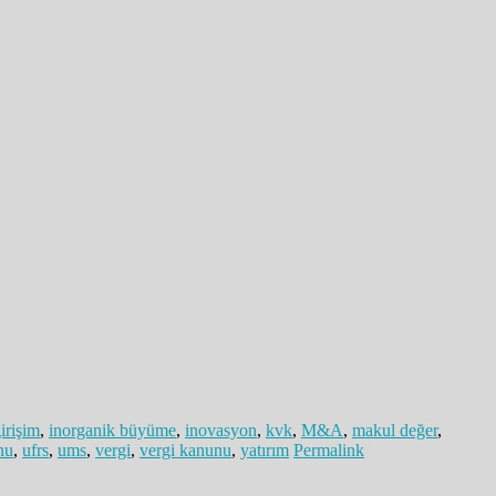
irişim
,
inorganik büyüme
,
inovasyon
,
kvk
,
M&A
,
makul değer
,
nu
,
ufrs
,
ums
,
vergi
,
vergi kanunu
,
yatırım
Permalink