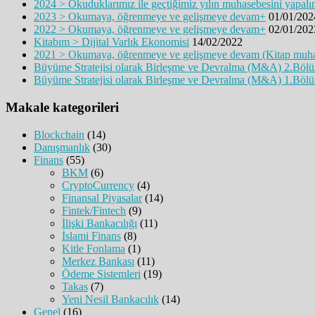
2024 > Okuduklarımız ile geçtiğimiz yılın muhasebesini yapal
2023 > Okumaya, öğrenmeye ve gelişmeye devam+
01/01/202
2022 > Okumaya, öğrenmeye ve gelişmeye devam+
02/01/202
Kitabım > Dijital Varlık Ekonomisi
14/02/2022
2021 > Okumaya, öğrenmeye ve gelişmeye devam (Kitap muh
Büyüme Stratejisi olarak Birleşme ve Devralma (M&A) 2.Böl
Büyüme Stratejisi olarak Birleşme ve Devralma (M&A) 1.Böl
Makale kategorileri
Blockchain
(14)
Danışmanlık
(30)
Finans
(55)
BKM
(6)
CryptoCurrency
(4)
Finansal Piyasalar
(14)
Fintek/Fintech
(9)
İlişki Bankacılığı
(11)
İslami Finans
(8)
Kitle Fonlama
(1)
Merkez Bankası
(11)
Ödeme Sistemleri
(19)
Takas
(7)
Yeni Nesil Bankacılık
(14)
Genel
(16)