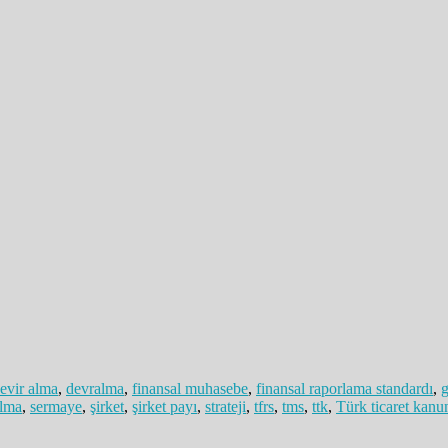
evir alma
,
devralma
,
finansal muhasebe
,
finansal raporlama standardı
,
g
alma
,
sermaye
,
şirket
,
şirket payı
,
strateji
,
tfrs
,
tms
,
ttk
,
Türk ticaret kanu