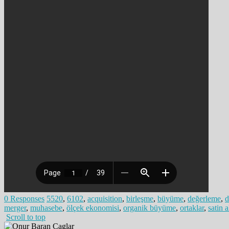
0 Responses
5520
,
6102
,
acquisition
,
birleşme
,
büyüme
,
değerleme
,
d
merger
,
muhasebe
,
ölçek ekonomisi
,
organik büyüme
,
ortaklar
,
satin 
Scroll to top