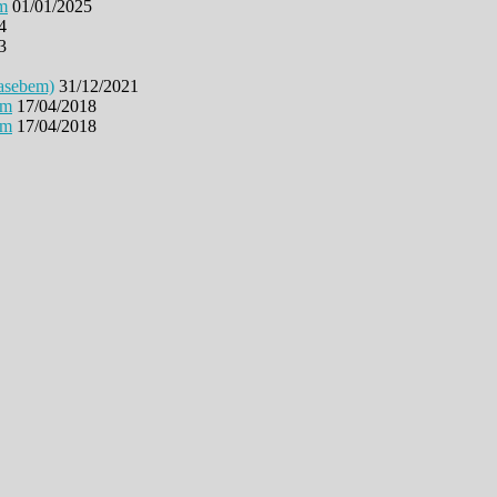
ım
01/01/2025
4
3
asebem)
31/12/2021
üm
17/04/2018
üm
17/04/2018