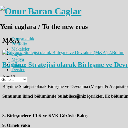
Yeni caglara / To the new eras
Danışmanlık
M&A
Portfolio
Makaleler
Hayat
Medya
Büyüme Stratejisi olarak Birleşme ve D
Kitaplar
Dersler
Apr 17
Büyüme Stratejisi olarak Birleşme ve Devralma (Merger & Acquisition
Sunumun ikinci bölümünde bulabileceğiniz içerikler, ilk bölümün
8. Birleşmelere TTK ve KVK Gözüyle Bakış
9. Örnek vaka