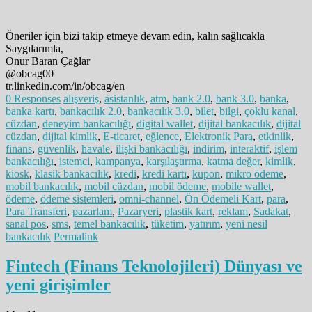
Öneriler için bizi takip etmeye devam edin, kalın sağlıcakla
Saygılarımla,
Onur Baran Çağlar
@obcag00
tr.linkedin.com/in/obcag/en
0 Responses
alışveriş
,
asistanlık
,
atm
,
bank 2.0
,
bank 3.0
,
banka
,
banka kartı
,
bankacılık 2.0
,
bankacılık 3.0
,
bilet
,
bilgi
,
çoklu kanal
,
cüzdan
,
deneyim bankacılığı
,
digital wallet
,
dijital bankacılık
,
dijital
cüzdan
,
dijital kimlik
,
E-ticaret
,
eğlence
,
Elektronik Para
,
etkinlik
,
finans
,
güvenlik
,
havale
,
ilişki bankacılığı
,
indirim
,
interaktif
,
işlem
bankacılığı
,
istemci
,
kampanya
,
karşılaştırma
,
katma değer
,
kimlik
,
kiosk
,
klasik bankacılık
,
kredi
,
kredi kartı
,
kupon
,
mikro ödeme
,
mobil bankacılık
,
mobil cüzdan
,
mobil ödeme
,
mobile wallet
,
ödeme
,
ödeme sistemleri
,
omni-channel
,
Ön Ödemeli Kart
,
para
,
Para Transferi
,
pazarlam
,
Pazaryeri
,
plastik kart
,
reklam
,
Sadakat
,
sanal pos
,
sms
,
temel bankacılık
,
tüketim
,
yatırım
,
yeni nesil
bankacılık
Permalink
Fintech (Finans Teknolojileri) Dünyası ve
yeni girişimler