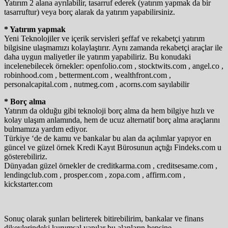
Yatırım 2 alana ayrılabilir, tasarruf ederek (yatırım yapmak da bir
tasarruftur) veya borç alarak da yatırım yapabilirsiniz.
* Yatırım yapmak
Yeni Teknolojiler ve içerik servisleri şeffaf ve rekabetçi yatırım
bilgisine ulaşmamızı kolaylaştırır. Aynı zamanda rekabetçi araçlar ile
daha uygun maliyetler ile yatırım yapabiliriz. Bu konudaki
incelenebilecek örnekler: openfolio.com , stocktwits.com , angel.co ,
robinhood.com , betterment.com , wealthfront.com ,
personalcapital.com , nutmeg.com , acorns.com sayılabilir
* Borç alma
Yatırım da olduğu gibi teknoloji borç alma da hem bilgiye hızlı ve
kolay ulaşım anlamında, hem de ucuz alternatif borç alma araçlarını
bulmamıza yardım ediyor.
Türkiye ‘de de kamu ve bankalar bu alan da açılımlar yapıyor en
güncel ve güzel örnek Kredi Kayıt Bürosunun açtığı Findeks.com u
gösterebiliriz.
Dünyadan güzel örnekler de creditkarma.com , creditsesame.com ,
lendingclub.com , prosper.com , zopa.com , affirm.com ,
kickstarter.com
Sonuç olarak şunları belirterek bitirebilirim, bankalar ve finans
dikeylerindeki kurumsal yapılar bu alanların hepsine