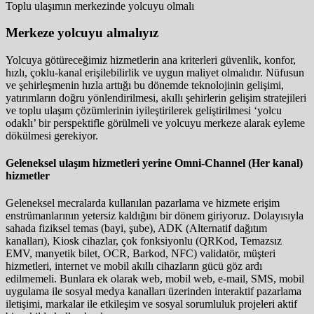
Toplu ulaşımın merkezinde yolcuyu olmalı
Merkeze yolcuyu almalıyız
Yolcuya götüreceğimiz hizmetlerin ana kriterleri güvenlik, konfor,
hızlı, çoklu-kanal erişilebilirlik ve uygun maliyet olmalıdır. Nüfusun
ve şehirleşmenin hızla arttığı bu dönemde teknolojinin gelişimi,
yatırımların doğru yönlendirilmesi, akıllı şehirlerin gelişim stratejileri
ve toplu ulaşım çözümlerinin iyileştirilerek geliştirilmesi ‘yolcu
odaklı’ bir perspektifle görülmeli ve yolcuyu merkeze alarak eyleme
dökülmesi gerekiyor.
Geleneksel ulaşım hizmetleri yerine Omni-Channel (Her kanal)
hizmetler
Geleneksel mecralarda kullanılan pazarlama ve hizmete erişim
enstrümanlarının yetersiz kaldığını bir dönem giriyoruz. Dolayısıyla
sahada fiziksel temas (bayi, şube), ADK (Alternatif dağıtım
kanalları), Kiosk cihazlar, çok fonksiyonlu (QRKod, Temazsız
EMV, manyetik bilet, OCR, Barkod, NFC) validatör, müşteri
hizmetleri, internet ve mobil akıllı cihazların gücü göz ardı
edilmemeli. Bunlara ek olarak web, mobil web, e-mail, SMS, mobil
uygulama ile sosyal medya kanalları üzerinden interaktif pazarlama
iletişimi, markalar ile etkileşim ve sosyal sorumluluk projeleri aktif