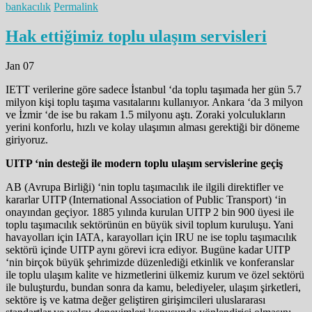
bankacılık
Permalink
Hak ettiğimiz toplu ulaşım servisleri
Jan 07
IETT verilerine göre sadece İstanbul ‘da toplu taşımada her gün 5.7
milyon kişi toplu taşıma vasıtalarını kullanıyor. Ankara ‘da 3 milyon
ve İzmir ‘de ise bu rakam 1.5 milyonu aştı. Zoraki yolculukların
yerini konforlu, hızlı ve kolay ulaşımın alması gerektiği bir döneme
giriyoruz.
UITP ‘nin desteği ile modern toplu ulaşım servislerine geçiş
AB (Avrupa Birliği) ‘nin toplu taşımacılık ile ilgili direktifler ve
kararlar UITP (International Association of Public Transport) ‘in
onayından geçiyor. 1885 yılında kurulan UITP 2 bin 900 üyesi ile
toplu taşımacılık sektörünün en büyük sivil toplum kuruluşu. Yani
havayolları için IATA, karayolları için IRU ne ise toplu taşımacılık
sektörü içinde UITP aynı görevi icra ediyor. Bugüne kadar UITP
‘nin birçok büyük şehrimizde düzenlediği etkinlik ve konferanslar
ile toplu ulaşım kalite ve hizmetlerini ülkemiz kurum ve özel sektörü
ile buluşturdu, bundan sonra da kamu, belediyeler, ulaşım şirketleri,
sektöre iş ve katma değer geliştiren girişimcileri uluslararası