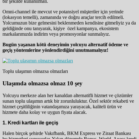
bir şekilde kullanılmalı.
Omni-channel ile mevcut ve potansiyel müşteriler için yerinde
(lokasyon temelli), zamanında ve doğru araçlar tercih edilmeli.
Yolcumuzun bize gelmesini beklenmeden kendisine gitmeliyiz ya da
geldiğinde onu tanıyarak, kişiye özel kampanya, ekosistem
markalarımızda indirim veya promosyonlar sunmalıyız.
Bugün yaşanan kötü deneyimin yolcuyu alternatif ödeme ve
geçiş yöntemlerine yönlendirdiğini unutmamalıyız!
Toplu ulaşımın olmazsa olmazları
Ulaşımda olmazsa olmaz 10 şey
Yolcuyu merkeze alan her kanaldan alternatifli hizmet ve çözümler
sunan toplu ulaşımın artık bir zorunluluktur. Özel sektör rekabeti ve
hizmet çeşitliliğinin vatandaşımıza yarayacak, kaliteli ürün ve
hizmete daha kolay ve uygun fiyata alacak.
1. Kredi kartları ile geçiş
Halen birçok şehirde Vakıfbank, BKM Express ve Ziraat Bankası
bu hizmetleri sunuyorlar. Yakın dönemde Bonus, World, Axess kredi