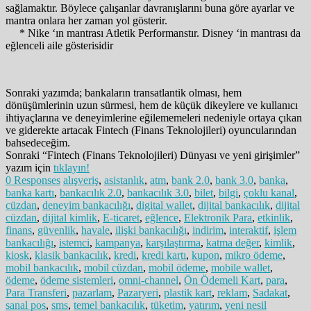
sağlamaktır. Böylece çalışanlar davranışlarını buna göre ayarlar ve
mantra onlara her zaman yol gösterir.
* Nike ‘ın mantrası Atletik Performanstır. Disney ‘in mantrası da
eğlenceli aile gösterisidir
Sonraki yazımda; bankaların transatlantik olması, hem
dönüşümlerinin uzun sürmesi, hem de küçük dikeylere ve kullanıcı
ihtiyaçlarına ve deneyimlerine eğilememeleri nedeniyle ortaya çıkan
ve giderekte artacak Fintech (Finans Teknolojileri) oyuncularından
bahsedeceğim.
Sonraki “Fintech (Finans Teknolojileri) Dünyası ve yeni girişimler”
yazım için
tıklayın!
0 Responses
alışveriş
,
asistanlık
,
atm
,
bank 2.0
,
bank 3.0
,
banka
,
banka kartı
,
bankacılık 2.0
,
bankacılık 3.0
,
bilet
,
bilgi
,
çoklu kanal
,
cüzdan
,
deneyim bankacılığı
,
digital wallet
,
dijital bankacılık
,
dijital
cüzdan
,
dijital kimlik
,
E-ticaret
,
eğlence
,
Elektronik Para
,
etkinlik
,
finans
,
güvenlik
,
havale
,
ilişki bankacılığı
,
indirim
,
interaktif
,
işlem
bankacılığı
,
istemci
,
kampanya
,
karşılaştırma
,
katma değer
,
kimlik
,
kiosk
,
klasik bankacılık
,
kredi
,
kredi kartı
,
kupon
,
mikro ödeme
,
mobil bankacılık
,
mobil cüzdan
,
mobil ödeme
,
mobile wallet
,
ödeme
,
ödeme sistemleri
,
omni-channel
,
Ön Ödemeli Kart
,
para
,
Para Transferi
,
pazarlam
,
Pazaryeri
,
plastik kart
,
reklam
,
Sadakat
,
sanal pos
,
sms
,
temel bankacılık
,
tüketim
,
yatırım
,
yeni nesil