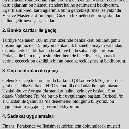
kartı ağlarının bu hizmeti standart haline getirmesini bekliyorum.
Eğer bizim kredi kartı ağlarımız bunu gerçekleştirmez ise yakında
Visa ve Mastercard ‘ın Dijital Cüzdan hizmetleri ile bu işi standart
haline getirmeye çalışacaklar..
2. Banka kartları ile geçiş
Türkiye ‘de halen 100 milyon üzerinde banka kartı bulunduğunu
düşündüğünüzde, 15 milyon bankacılık hizmeti almayan vatandaş
dışında herkesin bir banka hesabı ve bu hesaba bağlı kartı var.
Dolayısı ile hem ulaşım şirketleri hem de belediyeler için nakit
yerine geçecek bu özelliğin bir an önce gerçekleşmesini bekliyorum.
3. Cep telefonları ile geçiş
Geleneksel cep telefonlarında barkod, QRkod ve SMS şifreleri ile
yeni nesil cihazlarda da NFC ve mobil cüzdanlar ile toplu ulaşım
Uzakdoğu ve Avrupa ‘da standart haline gelmeye başladı. Son
olarak Vodafone Fiji ‘de bu tip bir uygulamayı başlattı. Turkcell ‘in
T-Cüzdan ile Şanlıurfa ‘da denemeleri olduğunu biliyoruz, bu
uygulamanın yaygınlaşmasını bekliyorum.
4. Sadakat uygulamaları
Finans, Perakende ve İletişim sektörleri için dokunulacak müşteri