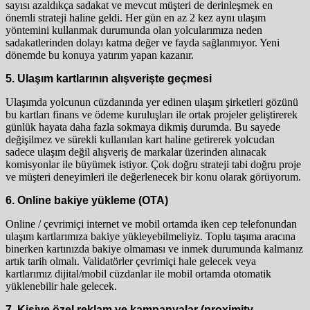
sayısı azaldıkça sadakat ve mevcut müşteri de derinleşmek en
önemli strateji haline geldi. Her gün en az 2 kez aynı ulaşım
yöntemini kullanmak durumunda olan yolcularımıza neden
sadakatlerinden dolayı katma değer ve fayda sağlanmıyor. Yeni
dönemde bu konuya yatırım yapan kazanır.
5. Ulaşım kartlarının alışverişte geçmesi
Ulaşımda yolcunun cüzdanında yer edinen ulaşım şirketleri gözünü
bu kartları finans ve ödeme kuruluşları ile ortak projeler geliştirerek
günlük hayata daha fazla sokmaya dikmiş durumda. Bu sayede
değişilmez ve sürekli kullanılan kart haline getirerek yolcudan
sadece ulaşım değil alışveriş de markalar üzerinden alınacak
komisyonlar ile büyümek istiyor. Çok doğru strateji tabi doğru proje
ve müşteri deneyimleri ile değerlenecek bir konu olarak görüyorum.
6. Online bakiye yükleme (OTA)
Online / çevrimiçi internet ve mobil ortamda iken cep telefonundan
ulaşım kartlarımıza bakiye yükleyebilmeliyiz. Toplu taşıma aracına
binerken kartınızda bakiye olmaması ve inmek durumunda kalmanız
artık tarih olmalı. Validatörler çevrimiçi hale gelecek veya
kartlarımız dijital/mobil cüzdanlar ile mobil ortamda otomatik
yüklenebilir hale gelecek.
7. Kişiye özel reklam ve kampanyalar (proximity