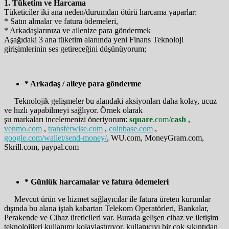
1. Tüketim ve Harcama
Tüketiciler iki ana neden/durumdan ötürü harcama yaparlar:
* Satın almalar ve fatura ödemeleri,
* Arkadaşlarınıza ve ailenize para göndermek
Aşağıdaki 3 ana tüketim alanında yeni Finans Teknoloji
girişimlerinin ses getireceğini düşünüyorum;
* Arkadaş / aileye para gönderme
Teknolojik gelişmeler bu alandaki aksiyonları daha kolay, ucuz
ve hızlı yapabilmeyi sağlıyor. Örnek olarak
şu markaları incelemenizi öneriyorum:
square
.com/
cash ,
venmo.com
,
transferwise.com
,
coinbase.com
,
google.com/wallet/send-money/
, WU.com, MoneyGram.com,
Skrill.com, paypal.com
* Günlük harcamalar ve fatura ödemeleri
Mevcut ürün ve hizmet sağlayıcılar ile fatura üreten kurumlar
dışında bu alana iştah kabartan Telekom Operatörleri, Bankalar,
Perakende ve Cihaz üreticileri var. Burada gelişen cihaz ve iletişim
teknolojileri kullanımı kolaylaştırıyor, kullanıcıyı bir çok sıkıntıdan