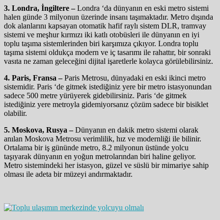
3. Londra, İngiltere –
Londra ‘da dünyanın en eski metro sistemi
halen günde 3 milyonun üzerinde insanı taşımaktadır. Metro dışında
dok alanlarını kapsayan otomatik hafif raylı sistem DLR, tramvay
sistemi ve meşhur kırmızı iki katlı otobüsleri ile dünyanın en iyi
toplu taşıma sistemlerinden biri karşımıza çıkıyor. Londra toplu
taşıma sistemi oldukça modern ve iç tasarımı ile rahattır, bir sonraki
vasıta ne zaman geleceğini dijital işaretlerle kolayca görülebilirsiniz.
4. Paris, Fransa –
Paris Metrosu, dünyadaki en eski ikinci metro
sistemidir. Paris ‘de gitmek istediğiniz yere bir metro istasyonundan
sadece 500 metre yürüyerek gidebilirsiniz. Paris ‘de gitmek
istediğiniz yere metroyla gidemiyorsanız çözüm sadece bir bisiklet
olabilir.
5. Moskova, Rusya –
Dünyanın en dakik metro sistemi olarak
anılan Moskova Metrosu verimlilik, hız ve modernliği ile bilinir.
Ortalama bir iş gününde metro, 8.2 milyonun üstünde yolcu
taşıyarak dünyanın en yoğun metrolarından biri haline geliyor.
Metro sistemindeki her istasyon, güzel ve süslü bir mimariye sahip
olması ile adeta bir müzeyi andırmaktadır.