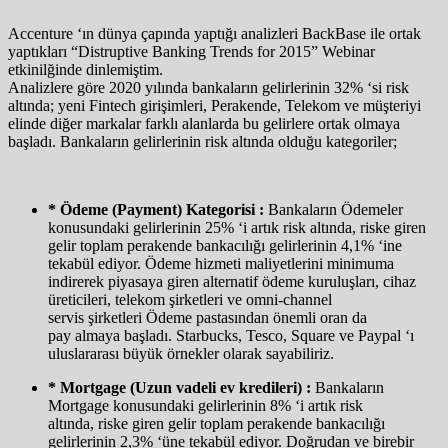
Accenture ‘ın dünya çapında yaptığı analizleri BackBase ile ortak
yaptıkları “Distruptive Banking Trends for 2015” Webinar
etkinilğinde dinlemiştim.
Analizlere göre 2020 yılında bankaların gelirlerinin 32% ‘si risk
altında; yeni Fintech girişimleri, Perakende, Telekom ve müşteriyi
elinde diğer markalar farklı alanlarda bu gelirlere ortak olmaya
başladı. Bankaların gelirlerinin risk altında olduğu kategoriler;
* Ödeme (Payment) Kategorisi :
Bankaların Ödemeler
konusundaki gelirlerinin 25% ‘i artık risk altında, riske giren
gelir toplam perakende bankacılığı gelirlerinin 4,1% ‘ine
tekabül ediyor. Ödeme hizmeti maliyetlerini minimuma
indirerek piyasaya giren alternatif ödeme kuruluşları, cihaz
üreticileri, telekom şirketleri ve omni-channel
servis şirketleri Ödeme pastasından önemli oran da
pay almaya başladı. Starbucks, Tesco, Square ve Paypal ‘ı
uluslararası büyük örnekler olarak sayabiliriz.
* Mortgage (Uzun vadeli ev kredileri) :
Bankaların
Mortgage konusundaki gelirlerinin 8% ‘i artık risk
altında, riske giren gelir toplam perakende bankacılığı
gelirlerinin 2,3% ‘üne tekabül ediyor. Doğrudan ve birebir