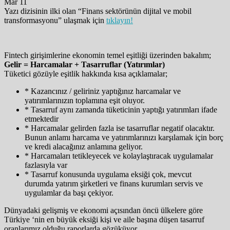
Mar 11
Yazı dizisinin ilki olan “Finans sektörünün dijital ve mobil
transformasyonu” ulaşmak için
tıklayın!
Fintech girişimlerine ekonomin temel eşitliği üzerinden bakalım;
Gelir = Harcamalar + Tasarruflar (Yatırımlar)
Tüketici gözüyle eşitlik hakkında kısa açıklamalar;
* Kazancınız / geliriniz yaptığınız harcamalar ve
yatırımlarınızın toplamına eşit oluyor.
* Tasarruf aynı zamanda tüketicinin yaptığı yatırımları ifade
etmektedir
* Harcamalar gelirden fazla ise tasarruflar negatif olacaktır.
Bunun anlamı harcama ve yatırımlarınızı karşılamak için borç
ve kredi alacağınız anlamına geliyor.
* Harcamaları tetikleyecek ve kolaylaştıracak uygulamalar
fazlasıyla var
* Tasarruf konusunda uygulama eksiği çok, mevcut
durumda yatırım şirketleri ve finans kurumları servis ve
uygulamlar da başı çekiyor.
Dünyadaki gelişmiş ve ekonomi açısından öncü ülkelere göre
Türkiye ‘nin en büyük eksiği kişi ve aile başına düşen tasarruf
oranlarımız olduğu raporlarda gözüküyor.