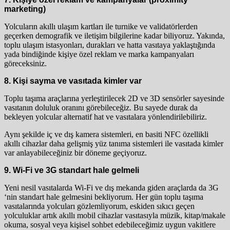
marketing)
Yolcuların akıllı ulaşım kartları ile turnike ve validatörlerden
geçerken demografik ve iletişim bilgilerine kadar biliyoruz. Yakında,
toplu ulaşım istasyonları, durakları ve hatta vasıtaya yaklaştığında
yada bindiğinde kişiye özel reklam ve marka kampanyaları
göreceksiniz.
8. Kişi sayma ve vasıtada kimler var
Toplu taşıma araçlarına yerleştirilecek 2D ve 3D sensörler sayesinde
vasıtanın doluluk oranını görebileceğiz. Bu sayede durak da
bekleyen yolcular alternatif hat ve vasıtalara yönlendirilebiliriz.
Aynı şekilde iç ve dış kamera sistemleri, en basiti NFC özellikli
akıllı cihazlar daha gelişmiş yüz tanıma sistemleri ile vasıtada kimler
var anlayabileceğiniz bir döneme geçiyoruz.
9. Wi-Fi ve 3G standart hale gelmeli
Yeni nesil vasıtalarda Wi-Fi ve dış mekanda giden araçlarda da 3G
‘nin standart hale gelmesini bekliyorum. Her gün toplu taşıma
vasıtalarında yolcuları gözlemliyorum, eskiden sıkıcı geçen
yolculuklar artık akıllı mobil cihazlar vasıtasıyla müzik, kitap/makale
okuma, sosyal veya kişisel sohbet edebileceğimiz uygun vakitlere