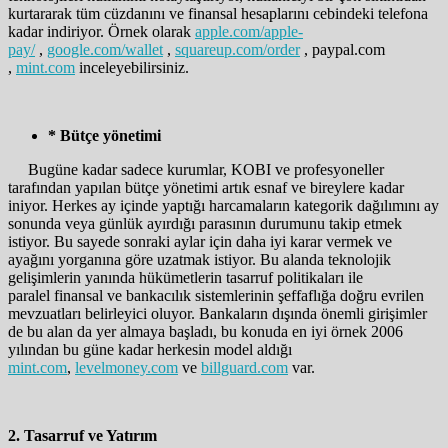
kurtararak tüm cüzdanını ve finansal hesaplarını cebindeki telefona
kadar indiriyor. Örnek olarak
apple.com/apple-
pay/
,
google.com/wallet
,
squareup.com/order
, paypal.com
,
mint.com
inceleyebilirsiniz.
* Bütçe yönetimi
Bugüne kadar sadece kurumlar, KOBI ve profesyoneller
tarafından yapılan bütçe yönetimi artık esnaf ve bireylere kadar
iniyor. Herkes ay içinde yaptığı harcamaların kategorik dağılımını ay
sonunda veya günlük ayırdığı parasının durumunu takip etmek
istiyor. Bu sayede sonraki aylar için daha iyi karar vermek ve
ayağını yorganına göre uzatmak istiyor. Bu alanda teknolojik
gelişimlerin yanında hükümetlerin tasarruf politikaları ile
paralel finansal ve bankacılık sistemlerinin şeffaflığa doğru evrilen
mevzuatları belirleyici oluyor. Bankaların dışında önemli girişimler
de bu alan da yer almaya başladı, bu konuda en iyi örnek 2006
yılından bu güne kadar herkesin model aldığı
mint.com
,
levelmoney.com
ve
billguard.com
var.
2. Tasarruf ve Yatırım