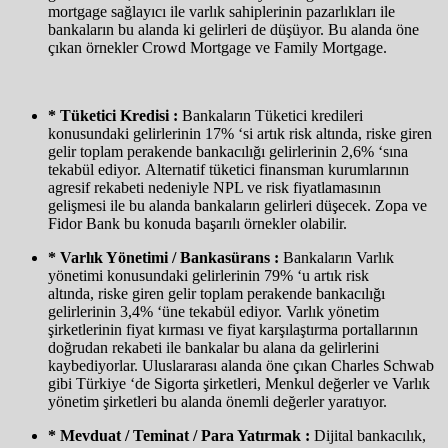
mortgage sağlayıcı ile varlık sahiplerinin pazarlıkları ile
bankaların bu alanda ki gelirleri de düşüyor. Bu alanda öne
çıkan örnekler Crowd Mortgage ve Family Mortgage.
* Tüketici Kredisi :
Bankaların Tüketici kredileri
konusundaki gelirlerinin 17% ‘si artık risk altında, riske giren
gelir toplam perakende bankacılığı gelirlerinin 2,6% ‘sına
tekabül ediyor. Alternatif tüketici finansman kurumlarının
agresif rekabeti nedeniyle NPL ve risk fiyatlamasının
gelişmesi ile bu alanda bankaların gelirleri düşecek. Zopa ve
Fidor Bank bu konuda başarılı örnekler olabilir.
* Varlık Yönetimi / Bankasürans :
Bankaların Varlık
yönetimi konusundaki gelirlerinin 79% ‘u artık risk
altında, riske giren gelir toplam perakende bankacılığı
gelirlerinin 3,4% ‘üne tekabül ediyor. Varlık yönetim
şirketlerinin fiyat kırması ve fiyat karşılaştırma portallarının
doğrudan rekabeti ile bankalar bu alana da gelirlerini
kaybediyorlar. Uluslararası alanda öne çıkan Charles Schwab
gibi Türkiye ‘de Sigorta şirketleri, Menkul değerler ve Varlık
yönetim şirketleri bu alanda önemli değerler yaratıyor.
* Mevduat / Teminat / Para Yatırmak :
Dijital bankacılık,