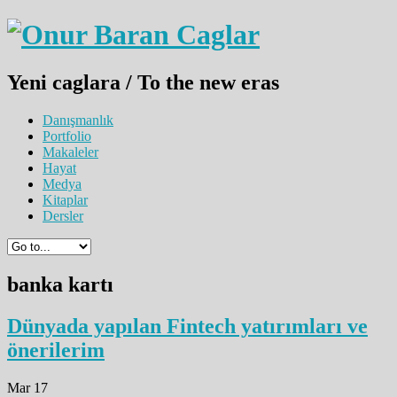
Yeni caglara / To the new eras
Danışmanlık
Portfolio
Makaleler
Hayat
Medya
Kitaplar
Dersler
banka kartı
Dünyada yapılan Fintech yatırımları ve
önerilerim
Mar 17