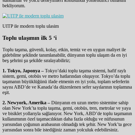
standartlar ve yolcu deneyimleri konusunda yönlendirici olmasını
bekliyorum.
UITP ile modern toplu ulasim
Toplu ulaşımın ilk 5 ‘i
Toplu taşıma, güvenli, kolay, etkin, temiz ve en uygun maliyet ile
gidebilme şeklinde tanımlanabilir, dünyanın toplu ulaşım da en iyi
beş şehrini şu şekilde sıralayabiliriz;
1. Tokyo, Japonya –
Tokyo’daki toplu taşıma sistemi, hafif raylı
sistem, gemi, otobüs ve metro hatlarından oluşuyor. Tokyo’da toplu
taşımanın büyüklüğünü ifade etmenin en iyi yolu, toplam seferlerin
sayısı ABD’de ve Kanada’da düzenlenen sefer sayılarının toplamına
eşit.
2. Newyork, Amerika –
Dünyanın en uzun metro sistemine sahip
olan New York’ta toplu taşıma, gemi, otobüs, tren, metrolar ve yaya
ve bisiklet yollarıyla sağlanıyor. New York, ABD’de toplu taşımanın
kullanımının özel taşımacılıktan daha fazla olduğu ve nüfusunun
yarısından çoğunun arabasının olmadığı tek şehir. New York’ta gece
yarısından sonra bile istediğiniz zaman yolculuk edebilirsiniz.