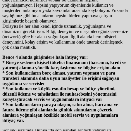
yoğunlaşamıyor. Hepsini yapıyorum diyenleride kullanıcı ve
müşterileri anlamıyor yada kavramlar arasında kayboluyor. Yukarıda
saydığımız gibi bu alanların hepsini birden yapmaya çalışan
girişimlerde başarılı olamıyor.
Dolayısı ile her alan kendi içinde uzmanlık, yoğunlaşma ve
dinamizmi gerektiriyor. Bilgi, deneyim ve ulaşabileceğiniz çevrenize
(network) göre bir alana yoğunlaşın. İlgili alanda hem müşteri
deneyimini, kolay erişim ve kullanımını önde tutarak derinleşmek
çok daha mantıklı.
Bence 4 alanda girişimlere hala ihtiyaç var;
* Bireye seslenen kişisel tüketici finansmanı (harcama, kredi ve
yatırım) alanına yönelik karşılaştırma ve bilgiye erişim alanı
* Son kullanıcıların borç alması, yatırım yapması ve para
transferi alanında daha uyun maliyetler ile erişimi sağlayan
uygulama ve servisler
* Son kullanıcı ve küçük esnafın hesap ve bütçe yönetimi,
düzenli ödeme ve tahsilatları ile muhasebesini yönetmesini
kolaylaştıracak servis ve uygulamalara ihtiyacı var
* Son kullanıcıların paraya ulaşım, satın alma, harcama ve
fatura ödeme gibi alanlarda günlük sıkıntılarını çözecek
alanlara yoğunlaşan özellikle mobil servis ve uygulamalara
ihtiyaç var.
Sonraki yazımda Dünya ‘da son yapılan Fintech yatırımları,