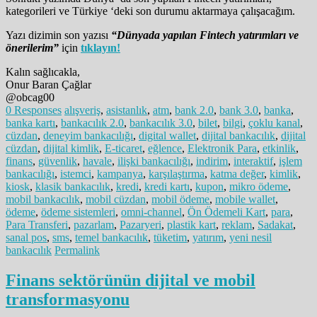
kategorileri ve Türkiye ‘deki son durumu aktarmaya çalışacağım.
Yazı dizimin son yazısı
“Dünyada yapılan Fintech yatırımları ve
önerilerim”
için
tıklayın!
Kalın sağlıcakla,
Onur Baran Çağlar
@obcag00
0 Responses
alışveriş
,
asistanlık
,
atm
,
bank 2.0
,
bank 3.0
,
banka
,
banka kartı
,
bankacılık 2.0
,
bankacılık 3.0
,
bilet
,
bilgi
,
çoklu kanal
,
cüzdan
,
deneyim bankacılığı
,
digital wallet
,
dijital bankacılık
,
dijital
cüzdan
,
dijital kimlik
,
E-ticaret
,
eğlence
,
Elektronik Para
,
etkinlik
,
finans
,
güvenlik
,
havale
,
ilişki bankacılığı
,
indirim
,
interaktif
,
işlem
bankacılığı
,
istemci
,
kampanya
,
karşılaştırma
,
katma değer
,
kimlik
,
kiosk
,
klasik bankacılık
,
kredi
,
kredi kartı
,
kupon
,
mikro ödeme
,
mobil bankacılık
,
mobil cüzdan
,
mobil ödeme
,
mobile wallet
,
ödeme
,
ödeme sistemleri
,
omni-channel
,
Ön Ödemeli Kart
,
para
,
Para Transferi
,
pazarlam
,
Pazaryeri
,
plastik kart
,
reklam
,
Sadakat
,
sanal pos
,
sms
,
temel bankacılık
,
tüketim
,
yatırım
,
yeni nesil
bankacılık
Permalink
Finans sektörünün dijital ve mobil
transformasyonu