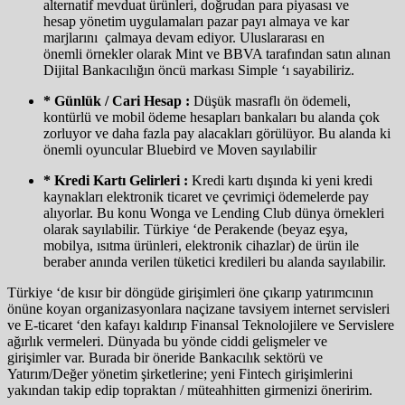
alternatif mevduat ürünleri, doğrudan para piyasası ve
hesap yönetim uygulamaları pazar payı almaya ve kar
marjlarını çalmaya devam ediyor. Uluslararası en
önemli örnekler olarak Mint ve BBVA tarafından satın alınan
Dijital Bankacılığın öncü markası Simple ‘ı sayabiliriz.
* Günlük / Cari Hesap :
Düşük masraflı ön ödemeli,
kontürlü ve mobil ödeme hesapları bankaları bu alanda çok
zorluyor ve daha fazla pay alacakları görülüyor. Bu alanda ki
önemli oyuncular Bluebird ve Moven sayılabilir
* Kredi Kartı Gelirleri :
Kredi kartı dışında ki yeni kredi
kaynakları elektronik ticaret ve çevrimiçi ödemelerde pay
alıyorlar. Bu konu Wonga ve Lending Club dünya örnekleri
olarak sayılabilir. Türkiye ‘de Perakende (beyaz eşya,
mobilya, ısıtma ürünleri, elektronik cihazlar) de ürün ile
beraber anında verilen tüketici kredileri bu alanda sayılabilir.
Türkiye ‘de kısır bir döngüde girişimleri öne çıkarıp yatırımcının
önüne koyan organizasyonlara naçizane tavsiyem internet servisleri
ve E-ticaret ‘den kafayı kaldırıp Finansal Teknolojilere ve Servislere
ağırlık vermeleri. Dünyada bu yönde ciddi gelişmeler ve
girişimler var. Burada bir öneride Bankacılık sektörü ve
Yatırım/Değer yönetim şirketlerine; yeni Fintech girişimlerini
yakından takip edip topraktan / müteahhitten girmenizi öneririm.