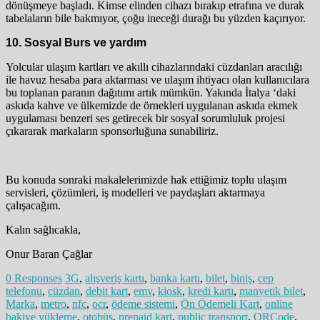
dönüşmeye başladı. Kimse elinden cihazı bırakıp etrafına ve durak
tabelaların bile bakmıyor, çoğu ineceği durağı bu yüzden kaçırıyor.
10. Sosyal Burs ve yardım
Yolcular ulaşım kartları ve akıllı cihazlarındaki cüzdanları aracılığı
ile havuz hesaba para aktarması ve ulaşım ihtiyacı olan kullanıcılara
bu toplanan paranın dağıtımı artık mümkün. Yakında İtalya ‘daki
askıda kahve ve ülkemizde de örnekleri uygulanan askıda ekmek
uygulaması benzeri ses getirecek bir sosyal sorumluluk projesi
çıkararak markaların sponsorluğuna sunabiliriz.
Bu konuda sonraki makalelerimizde hak ettiğimiz toplu ulaşım
servisleri, çözümleri, iş modelleri ve paydaşları aktarmaya
çalışacağım.
Kalın sağlıcakla,
Onur Baran Çağlar
0 Responses
3G
,
alışveriş kartı
,
banka kartı
,
bilet
,
biniş
,
cep
telefonu
,
cüzdan
,
debit kart
,
emv
,
kiosk
,
kredi kartı
,
manyetik bilet
,
Marka
,
metro
,
nfc
,
ocr
,
ödeme sistemi
,
Ön Ödemeli Kart
,
online
bakiye yükleme
,
otobüs
,
prepaid kart
,
public transport
,
QRCode
,