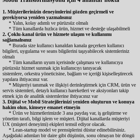
1. Müşterilerinizin deneyimlerini gözden geçirmeli ve
gerekiyorsa yeniden yazmalısınız
* Yalın, kolay adımlı ve pürüzsüz olmalı
* Tüm kanallarda hızlıca ürün, hizmet ve desteğe ulaşabilmeli
2. Çoklu-kanal ürün ve hizmete ulaşım ve kullanımı
sağlamalısınız
* Burada size kullanıcı kanaldan kanala geçerken kullanıcı
bilgileri, uygulama ve seans bilgilerini taşıyabilecek sistemleriniz
olmalı
* Tüm kanalların uyum içerisinde çalışması ve kullanıcıya
pürüzsüz hizmet sunmak için kullanıcıyı tanıyacak
sistemlere, orkestra yöneticisine, bağlam ve içeriği kişiselleştirecek
yapılara ihtiyacınız var.
* Müşteriyi tanımak ve ilişkiyi derinleştirmek için CRM, ürün ve
servis sistemleri, detaylı kullanıcı hareketleri ve aksiyonları takip
etmek için de analitik sistemlerine ihtiyacınız var
3. Dijital ve Mobil Stratejilerinizi yeniden oluşturun ve konuya
hakim olun, kimseye emanet etmeyin
* Ürün ve hizmetlerimizde 3 ana paydaş var, iş geliştirme ve
yönetim tarafı, bilgi işlem ve müşteri. Dijital kanallarda müşteriyi
UX (müşteri deneyimi) ekipleri temsil ediyor olacak.
* Lean-startup model ve prensiplerini düstur edinebilirsiniz.
Aşağıdaki adımları bir daire gibi düşünün, sonu olmayan bir döngü