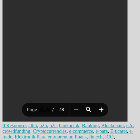
0 Responses
altın
,
b2b
,
b2c
,
bankacılık
,
Banking
,
Blockchain
,
c2c
,
crowdfunding
,
Cryptocurrencies
,
e-commerce
,
e-para
,
E-ticaret
,
e-
trade
,
Elektronik Para
,
entrepreneur
,
finans
,
fintech
,
ICO
,