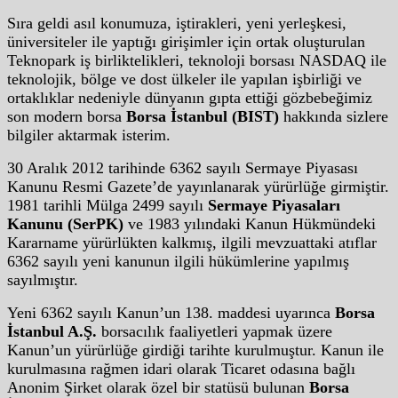
Sıra geldi asıl konumuza, iştirakleri, yeni yerleşkesi,
üniversiteler ile yaptığı girişimler için ortak oluşturulan
Teknopark iş birliktelikleri, teknoloji borsası NASDAQ ile
teknolojik, bölge ve dost ülkeler ile yapılan işbirliği ve
ortaklıklar nedeniyle dünyanın gıpta ettiği gözbebeğimiz
son modern borsa
Borsa İstanbul (BIST)
hakkında sizlere
bilgiler aktarmak isterim.
30 Aralık 2012 tarihinde 6362 sayılı Sermaye Piyasası
Kanunu Resmi Gazete’de yayınlanarak yürürlüğe girmiştir.
1981 tarihli Mülga 2499 sayılı
Sermaye Piyasaları
Kanunu (SerPK)
ve 1983 yılındaki Kanun Hükmündeki
Kararname yürürlükten kalkmış, ilgili mevzuattaki atıflar
6362 sayılı yeni kanunun ilgili hükümlerine yapılmış
sayılmıştır.
Yeni 6362 sayılı Kanun’un 138. maddesi uyarınca
Borsa
İstanbul A.Ş.
borsacılık faaliyetleri yapmak üzere
Kanun’un yürürlüğe girdiği tarihte kurulmuştur. Kanun ile
kurulmasına rağmen idari olarak Ticaret odasına bağlı
Anonim Şirket olarak özel bir statüsü bulunan
Borsa