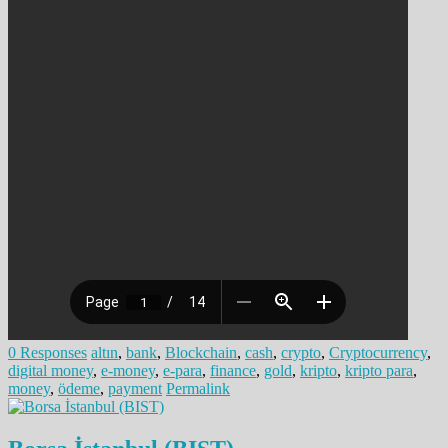
0 Responses
altın
,
bank
,
Blockchain
,
cash
,
crypto
,
Cryptocurrency
,
digital money
,
e-money
,
e-para
,
finance
,
gold
,
kripto
,
kripto para
,
money
,
ödeme
,
payment
Permalink