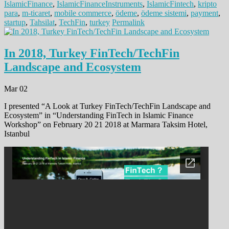
IslamicFinance
,
IslamicFinanceInstruments
,
IslamicFintech
,
kripto
para
,
m-ticaret
,
mobile commerce
,
ödeme
,
ödeme sistemi
,
payment
,
startup
,
Tahsilat
,
TechFin
,
turkey
Permalink
In 2018, Turkey FinTech/TechFin
Landscape and Ecosystem
Mar 02
I presented “A Look at Turkey FinTech/TechFin Landscape and
Ecosystem” in “Understanding FinTech in Islamic Finance
Workshop” on February 20 21 2018 at Marmara Taksim Hotel,
Istanbul