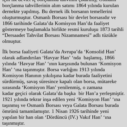
borçlanma tahvillerinin alım satımı 1864 yılında kurulan
dernekte yapılmış. Bu dernek ilk borsanın temellerini
oluşturmuştur. Osmanlı Borsası bir devlet borsasıdır ve
1866 tarihinde Galata’da Komisyon Han’da faaliyet
göstermeye başlamakla birlikte resmi kuruluşu 1873 tarihli
“Dersaadet Tahvilat Borsası Nizamnamesi” adlı tüzükle
olmuştur.
İlk borsa faaliyeti Galata’da Avrupa’da ‘Konsolid Han’
olarak adlandırılan ‘Havyar Han’ ‘nda başlamış, 1866
yılında ‘Havyar Han’ ‘ının karşısında bulunan ‘Komisyon
Han’ ‘ına taşınmıştır. Borsa varlığını 1913 yılında
Komisyon Hanının yıkılışına kadar burada faaliyetini
sürdürmüş, savaş süresince kapalı olan borsa, mütareke
sırasında ‘Komisyon Han’ yenilenmiş, o zamana
kadar geçici olarak Galata’da başka bir Han’a yerleşmiştir.
1921 yılında tekrar inşa edilen yeni ‘Komisyon Han’ ‘ına
taşınmış ve Osmanlı Borsası veya Galata Borsası burada
ömrünü tamamlamıştır. 1 Nisan 1926 tarihinde yeni
yapılan bir han olan ‘Dördüncü (IV.) Vakıf Han’ ‘ına
taşınmıştır.