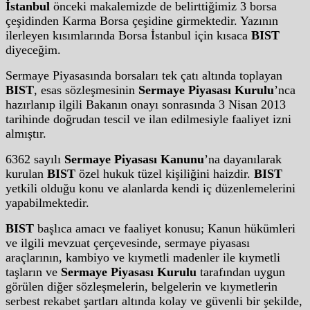
İstanbul
önceki makalemizde de belirttiğimiz 3 borsa
çeşidinden Karma Borsa çeşidine girmektedir. Yazının
ilerleyen kısımlarında Borsa İstanbul için kısaca
BIST
diyeceğim.
Sermaye Piyasasında borsaları tek çatı altında toplayan
BIST
, esas sözleşmesinin
Sermaye Piyasası Kurulu
’nca
hazırlanıp ilgili Bakanın onayı sonrasında 3 Nisan 2013
tarihinde doğrudan tescil ve ilan edilmesiyle faaliyet izni
almıştır.
6362 sayılı
Sermaye Piyasası Kanunu
’na dayanılarak
kurulan
BIST
özel hukuk tüzel kişiliğini haizdir.
BIST
yetkili olduğu konu ve alanlarda kendi iç düzenlemelerini
yapabilmektedir.
BIST
başlıca amacı ve faaliyet konusu; Kanun hükümleri
ve ilgili mevzuat çerçevesinde, sermaye piyasası
araçlarının, kambiyo ve kıymetli madenler ile kıymetli
taşların ve
Sermaye Piyasası Kurulu
tarafından uygun
görülen diğer sözleşmelerin, belgelerin ve kıymetlerin
serbest rekabet şartları altında kolay ve güvenli bir şekilde,