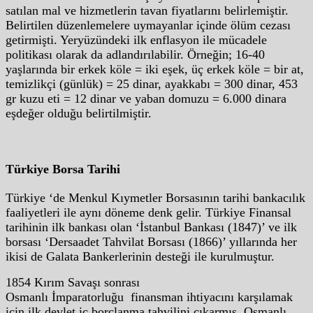
satılan mal ve hizmetlerin tavan fiyatlarını belirlemiştir.
Belirtilen düzenlemelere uymayanlar içinde ölüm cezası
getirmişti. Yeryüzündeki ilk enflasyon ile mücadele
politikası olarak da adlandırılabilir. Örneğin; 16-40
yaşlarında bir erkek köle = iki eşek, üç erkek köle = bir at,
temizlikçi (günlük) = 25 dinar, ayakkabı = 300 dinar, 453
gr kuzu eti = 12 dinar ve yaban domuzu = 6.000 dinara
eşdeğer olduğu belirtilmiştir.
Türkiye Borsa Tarihi
Türkiye ‘de Menkul Kıymetler Borsasının tarihi bankacılık
faaliyetleri ile aynı döneme denk gelir. Türkiye Finansal
tarihinin ilk bankası olan ‘İstanbul Bankası (1847)’ ve ilk
borsası ‘Dersaadet Tahvilat Borsası (1866)’ yıllarında her
ikisi de Galata Bankerlerinin desteği ile kurulmuştur.
1854 Kırım Savaşı sonrası
Osmanlı İmparatorluğu finansman ihtiyacını karşılamak
için ilk devlet iç borçlanma tahvilini çıkarmış, Osmanlı