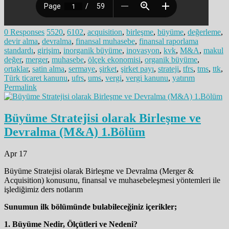
0 Responses
5520
,
6102
,
acquisition
,
birleşme
,
büyüme
,
değerleme
,
devir alma
,
devralma
,
finansal muhasebe
,
finansal raporlama
standardı
,
girişim
,
inorganik büyüme
,
inovasyon
,
kvk
,
M&A
,
makul
değer
,
merger
,
muhasebe
,
ölçek ekonomisi
,
organik büyüme
,
ortaklar
,
satin alma
,
sermaye
,
şirket
,
şirket payı
,
strateji
,
tfrs
,
tms
,
ttk
,
Türk ticaret kanunu
,
ufrs
,
ums
,
vergi
,
vergi kanunu
,
yatırım
Permalink
Büyüme Stratejisi olarak Birleşme ve
Devralma (M&A) 1.Bölüm
Apr 17
Büyüme Stratejisi olarak Birleşme ve Devralma (Merger &
Acquisition) konusunu, finansal ve muhasebeleşmesi yöntemleri ile
işlediğimiz ders notlarım
Sunumun ilk bölümünde bulabileceğiniz içerikler;
1. Büyüme Nedir, Ölçütleri ve Nedeni?