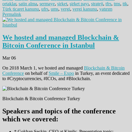
ortaklar
,
satin alma
,
sermaye
,
şirket
,
şirket payı
,
strateji
,
tfrs
,
tms
,
ttk
,
Türk ticaret kanunu
,
ufrs
,
ums
,
vergi
,
vergi kanunu
,
yatırım
Permalink
We hosted and managed Blockchain &
Bitcoin Conference in Istanbul
Mar 06
On 2018 March 1, we hosted and managed
Blockchain & Bitcoin
Conference
on behalf of
Smile – Expo
in Turkey, an event dedicated
to #Cryptocurrencies, #ICOs, and #Blockchain.
Blockchain & Bitcoin Conference Turkey
Speakers and topics of the conference
which we covered:
* Gokhan Seckin, CEO at Kimlic. Presentation topic: