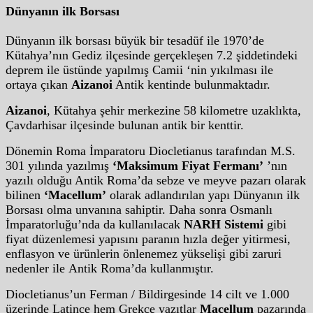
Dünyanın ilk Borsası
Dünyanın ilk borsası büyük bir tesadüf ile 1970’de
Kütahya’nın Gediz ilçesinde gerçekleşen 7.2 şiddetindeki
deprem ile üstünde yapılmış Camii ‘nin yıkılması ile
ortaya çıkan
Aizanoi
Antik kentinde bulunmaktadır.
Aizanoi
, Kütahya şehir merkezine 58 kilometre uzaklıkta,
Çavdarhisar ilçesinde bulunan antik bir kenttir.
Dönemin Roma İmparatoru Diocletianus tarafından M.S.
301 yılında yazılmış
‘Maksimum Fiyat Fermanı’
’nın
yazılı olduğu Antik Roma’da sebze ve meyve pazarı olarak
bilinen
‘Macellum’
olarak adlandırılan yapı Dünyanın ilk
Borsası olma unvanına sahiptir. Daha sonra Osmanlı
İmparatorluğu’nda da kullanılacak
NARH Sistemi
gibi
fiyat düzenlemesi yapısını paranın hızla değer yitirmesi,
enflasyon ve ürünlerin önlenemez yükselişi gibi zaruri
nedenler ile Antik Roma’da kullanmıştır.
Diocletianus’un Ferman / Bildirgesinde 14 cilt ve 1.000
üzerinde Latince hem Grekçe yazıtlar
Macellum
pazarında