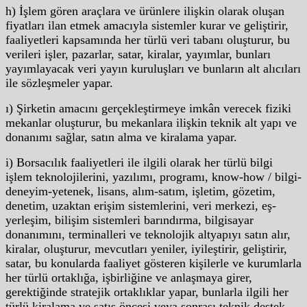
h) İşlem gören araçlara ve ürünlere ilişkin olarak oluşan
fiyatları ilan etmek amacıyla sistemler kurar ve geliştirir,
faaliyetleri kapsamında her türlü veri tabanı oluşturur, bu
verileri işler, pazarlar, satar, kiralar, yayımlar, bunları
yayımlayacak veri yayın kuruluşları ve bunların alt alıcıları
ile sözleşmeler yapar.
ı) Şirketin amacını gerçekleştirmeye imkân verecek fiziki
mekanlar oluşturur, bu mekanlara ilişkin teknik alt yapı ve
donanımı sağlar, satın alma ve kiralama yapar.
i) Borsacılık faaliyetleri ile ilgili olarak her türlü bilgi
işlem teknolojilerini, yazılımı, programı, know-how / bilgi-
deneyim-yetenek, lisans, alım-satım, işletim, gözetim,
denetim, uzaktan erişim sistemlerini, veri merkezi, eş-
yerleşim, bilişim sistemleri barındırma, bilgisayar
donanımını, terminalleri ve teknolojik altyapıyı satın alır,
kiralar, oluşturur, mevcutları yeniler, iyileştirir, geliştirir,
satar, bu konularda faaliyet gösteren kişilerle ve kurumlarla
her türlü ortaklığa, işbirliğine ve anlaşmaya girer,
gerektiğinde stratejik ortaklıklar yapar, bunlarla ilgili her
türlü kiralama ve satış öncesi veya sonrası teknik destek,