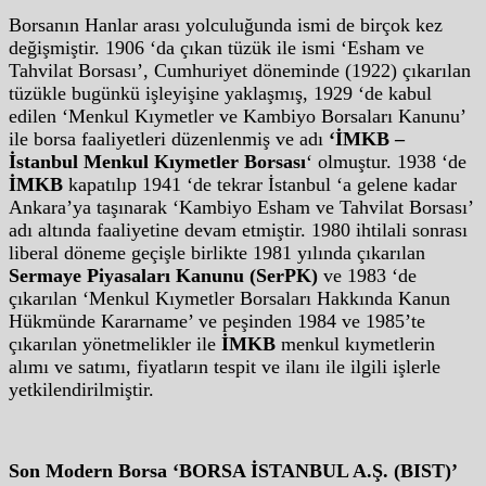
Borsanın Hanlar arası yolculuğunda ismi de birçok kez
değişmiştir. 1906 ‘da çıkan tüzük ile ismi ‘Esham ve
Tahvilat Borsası’, Cumhuriyet döneminde (1922) çıkarılan
tüzükle bugünkü işleyişine yaklaşmış, 1929 ‘de kabul
edilen ‘Menkul Kıymetler ve Kambiyo Borsaları Kanunu’
ile borsa faaliyetleri düzenlenmiş ve adı
‘İMKB –
İstanbul Menkul Kıymetler Borsası
‘ olmuştur. 1938 ‘de
İMKB
kapatılıp 1941 ‘de tekrar İstanbul ‘a gelene kadar
Ankara’ya taşınarak ‘Kambiyo Esham ve Tahvilat Borsası’
adı altında faaliyetine devam etmiştir. 1980 ihtilali sonrası
liberal döneme geçişle birlikte 1981 yılında çıkarılan
Sermaye Piyasaları Kanunu (SerPK)
ve 1983 ‘de
çıkarılan ‘Menkul Kıymetler Borsaları Hakkında Kanun
Hükmünde Kararname’ ve peşinden 1984 ve 1985’te
çıkarılan yönetmelikler ile
İMKB
menkul kıymetlerin
alımı ve satımı, fiyatların tespit ve ilanı ile ilgili işlerle
yetkilendirilmiştir.
Son Modern Borsa ‘BORSA İSTANBUL A.Ş. (BIST)’