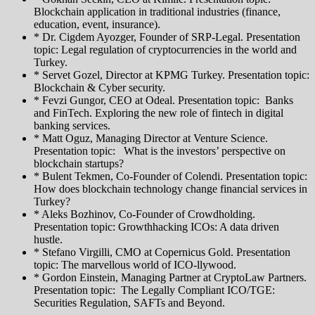
Blockchain application in traditional industries (finance,
education, event, insurance).
* Dr. Cigdem Ayozger, Founder of SRP-Legal. Presentation
topic: Legal regulation of cryptocurrencies in the world and
Turkey.
* Servet Gozel, Director at KPMG Turkey. Presentation topic:
Blockchain & Cyber security.
* Fevzi Gungor, CEO at Odeal. Presentation topic: Banks
and FinTech. Exploring the new role of fintech in digital
banking services.
* Matt Oguz, Managing Director at Venture Science.
Presentation topic: What is the investors’ perspective on
blockchain startups?
* Bulent Tekmen, Co-Founder of Colendi. Presentation topic:
How does blockchain technology change financial services in
Turkey?
* Aleks Bozhinov, Co-Founder of Crowdholding.
Presentation topic: Growthhacking ICOs: A data driven
hustle.
* Stefano Virgilli, CMO at Copernicus Gold. Presentation
topic: The marvellous world of ICO-llywood.
* Gordon Einstein, Managing Partner at CryptoLaw Partners.
Presentation topic: The Legally Compliant ICO/TGE:
Securities Regulation, SAFTs and Beyond.