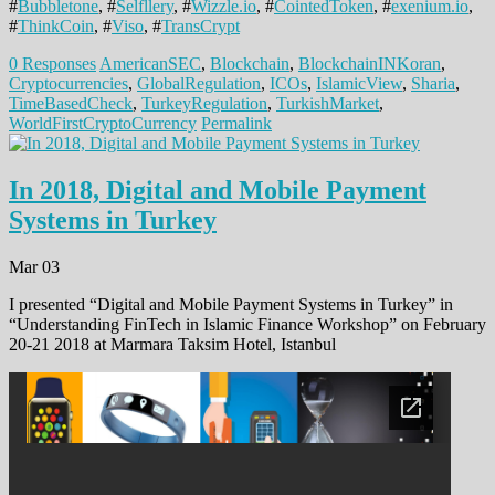
#
Bubbletone
, #
Selfllery
, #
Wizzle.io
, #
CointedToken
, #
exenium.io
,
#
ThinkCoin
, #
Viso
, #
TransCrypt
0 Responses
AmericanSEC
,
Blockchain
,
BlockchainINKoran
,
Cryptocurrencies
,
GlobalRegulation
,
ICOs
,
IslamicView
,
Sharia
,
TimeBasedCheck
,
TurkeyRegulation
,
TurkishMarket
,
WorldFirstCryptoCurrency
Permalink
In 2018, Digital and Mobile Payment
Systems in Turkey
Mar 03
I presented “Digital and Mobile Payment Systems in Turkey” in
“Understanding FinTech in Islamic Finance Workshop” on February
20-21 2018 at Marmara Taksim Hotel, Istanbul