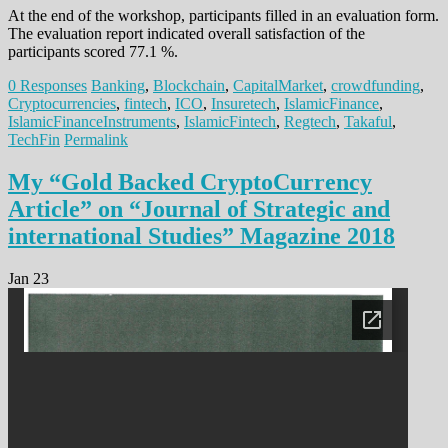
At the end of the workshop, participants filled in an evaluation form.
The evaluation report indicated overall satisfaction of the
participants scored 77.1 %.
0 Responses
Banking
,
Blockchain
,
CapitalMarket
,
crowdfunding
,
Cryptocurrencies
,
fintech
,
ICO
,
Insuretech
,
IslamicFinance
,
IslamicFinanceInstruments
,
IslamicFintech
,
Regtech
,
Takaful
,
TechFin
Permalink
My “Gold Backed CryptoCurrency
Article” on “Journal of Strategic and
international Studies” Magazine 2018
Jan 23