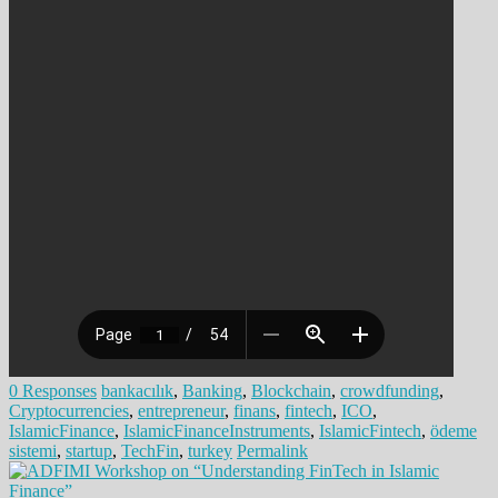
0 Responses
bankacılık
,
Banking
,
Blockchain
,
crowdfunding
,
Cryptocurrencies
,
entrepreneur
,
finans
,
fintech
,
ICO
,
IslamicFinance
,
IslamicFinanceInstruments
,
IslamicFintech
,
ödeme
sistemi
,
startup
,
TechFin
,
turkey
Permalink