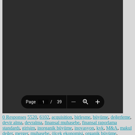
0 Responses
5520
,
6102
,
acquisition
,
birleşme
,
büyüme
,
değerleme
,
devir alma
,
devralma
,
finansal muhasebe
,
finansal raporlama
standardı
,
girişim
,
inorganik büyüme
,
inovasyon
,
kvk
,
M&A
,
makul
değer
,
merger
,
muhasebe
,
ölçek ekonomisi
,
organik büyüme
,