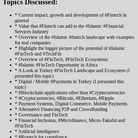
Topics Discussed:
* Current impact, growth and development of #Fintech in
general
* Value that #Fintech can add to the #Islamic #Financial
Services Industry
* Overview of the #Islamic #fintech landscape with examples
for real companies
* Highlight the bigger picture of the potential of #Islamic
#FinTech and #TechFin
* Overview of #FinTech, #FinTech Ecosystems
* #Islamic #FinTech Opportunity in Africa
* A Look at Turkey #FinTech Landscape and Ecosystem (I
presented this topic)
* Digital / Mobile #Payments in Turkey (I presented this
topic)
* #Blockchain applications other than #Cryptocurrencies
* #Cryptocurrencies, #Bitcoin, #Etherium, #Ripple
* Payment Systems, Digital Commerce, Mobile Payments
* Alternative Financing P2P and Crowdfunding
* Governance and FinTech
* Financial Inclusion, #Microfinance, Micro-Takaful and
#FinTech
* Artificial Intelligence
* #Regtech for compliance