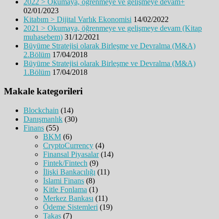
2022 > Okumaya, öğrenmeye ve gelişmeye devam+
02/01/2023
Kitabım > Dijital Varlık Ekonomisi
14/02/2022
2021 > Okumaya, öğrenmeye ve gelişmeye devam (Kitap
muhasebem)
31/12/2021
Büyüme Stratejisi olarak Birleşme ve Devralma (M&A)
2.Bölüm
17/04/2018
Büyüme Stratejisi olarak Birleşme ve Devralma (M&A)
1.Bölüm
17/04/2018
Makale kategorileri
Blockchain
(14)
Danışmanlık
(30)
Finans
(55)
BKM
(6)
CryptoCurrency
(4)
Finansal Piyasalar
(14)
Fintek/Fintech
(9)
İlişki Bankacılığı
(11)
İslami Finans
(8)
Kitle Fonlama
(1)
Merkez Bankası
(11)
Ödeme Sistemleri
(19)
Takas
(7)