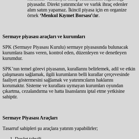
piyasadır. Direkt yatırımcılar ve varlık ihraç edenler
alım satım yapamaz. İkincil piyasa için en organize
örnek
‘Menkul Kıymet Borsası’
d
ır
.
Sermaye piyasası araçları ve kurumları
SPK (Sermaye Piyasası Kurulu) sermaye piyasasında bulunacak
kurumlara lisans veren, kontrol eden, düzenleyen ve denetleyen
kurumdur.
SPK’nın temel görevi piyasanın, kurallarını belirlemek, adil ve etkin
çalışmasını sağlamak, ilgili kurumların belli kurallar çerçevesinde
faaliyet göstermesini sağlamak ve yatırımcıların haklarını
korumaktır. Sisteme ve kurallara uymayan kurumları oyundan
çıkartma, cezalandırma ve hatta lisanslarını iptal etme yetkisine
sahiptir.
Sermaye Piyasası Araçları
Tasarruf sahipleri şu araçlara yatırım yapabilirler;
Devlet tahvili