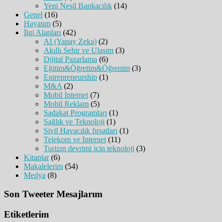
Yeni Nesil Bankacılık
(14)
Genel
(16)
Hayatım
(5)
İlgi Alanları
(42)
AI (Yapay Zeka)
(2)
Akıllı Şehir ve Ulaşım
(3)
Dijital Pazarlama
(6)
Eğitim&Öğretim&Öğrenim
(3)
Entrepreneurship
(1)
M&A
(2)
Mobil Internet
(7)
Mobil Reklam
(5)
Sadakat Programları
(1)
Sağlık ve Teknoloji
(1)
Sivil Havacılık fırsatları
(1)
Telekom ve Internet
(11)
Turizm devrimi için teknoloji
(3)
Kitaplar
(6)
Makalelerim
(54)
Medya
(8)
Son Tweeter Mesajlarım
Etiketlerim