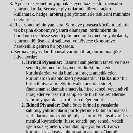
Ayrıca risk yönetimi yapmak isteyen bazı sektör mensubu
yatırımcılar da, Sermaye piyasalarında türev araçları
kullanarak, hedge, arbitraj gibi yöntemlerle risklerini minimize
edebilirler.
Risk yönetiminin yanı sıra, Sermaye piyasası küçük tutarlarda
tek başına ekonomiye yararlı olamayan birikimlerin de
borçlanma ve hisse senedi gibi menkul kıymetlere yatırılarak,
yatırıma dönüşmesini sağlayan ve böylece ekonomiye
hareketlilik getiren bir piyasadır.
Sermaye piyasaları finansal varlığın ihraç durumuna göre
ikiye ayrılır;
Birincil Piyasalar:
Tasarruf sahiplerinin tahvil ve hisse
senedi gibi menkul kıymetleri direkt ihraç eden
kuruluşlardan ya da bunlara ihraçta aracılık eden
kurumlardan alabildikleri piyasalardır. ‘
Halka arz’
bir
birincil piyasa örneğidir. Halka arz olan şirket,
finansman sağlamak amacıyla, hisse senedi veya tahvil
ihraç eder ve tasarruf sahipleri de bu hisse senetlerine
yatırım yaparak tasarruflarını değerlendirir.
İkincil Piyasalar:
Daha önce birincil piyasalarda
satılmış, yatırımcıların portföylerinde bulunan finansal
varlıkların alınıp satıldığı piyasalardır. Finansal varlık ve
menkul kıymetlerin (hisse senedi, pay senedi, vadeli
işlem sözleşmeleri, varantlar, opsiyonlar vb.) aracı
kurumlar vasıtasıyla alınıp satılmasının sağlandığı