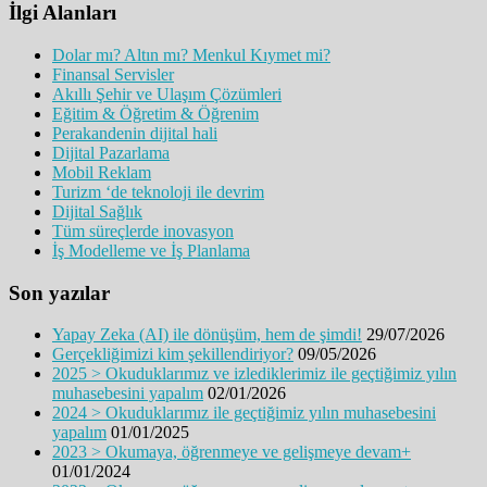
İlgi Alanları
Dolar mı? Altın mı? Menkul Kıymet mi?
Finansal Servisler
Akıllı Şehir ve Ulaşım Çözümleri
Eğitim & Öğretim & Öğrenim
Perakandenin dijital hali
Dijital Pazarlama
Mobil Reklam
Turizm ‘de teknoloji ile devrim
Dijital Sağlık
Tüm süreçlerde inovasyon
İş Modelleme ve İş Planlama
Son yazılar
Yapay Zeka (AI) ile dönüşüm, hem de şimdi!
29/07/2026
Gerçekliğimizi kim şekillendiriyor?
09/05/2026
2025 > Okuduklarımız ve izlediklerimiz ile geçtiğimiz yılın
muhasebesini yapalım
02/01/2026
2024 > Okuduklarımız ile geçtiğimiz yılın muhasebesini
yapalım
01/01/2025
2023 > Okumaya, öğrenmeye ve gelişmeye devam+
01/01/2024