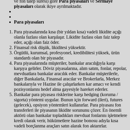
ve fon talep süresi) göre
Para piyasaları
ve
Sermaye
piyasaları
olarak ikiye ayrılmaktadır.
Para piyasaları
Para piyasalarında kısa (bir yıldan kısa) vadeli likidite açığı
olanla fazlası olan karşılaşır. Likidite fazlası olan faiz talep
eder, açığı olan faiz öder.
Finansal risk düşük, likiditesi yüksektir.
Örgütlü, kurumsal, profesyonel, kredibilitesi yüksek, ürün
standardı olan bir piyasadır.
Para piyasalarında müşteriler, bankalar aracılığıyla karşı
karşıya gelirler. Döviz piyasalarına, alım satım, fonlar, repolar,
mevduatlara bankalar aracılık eder. Bankalar müşterilerle,
diğer Bankalarla, Finansal aracılar ve Brokerlarla, Merkez
bankalarıyla ve Hazine ile çalışırlarken kar amacı ve kendi
pozisyonlarını hedef alma gayesiyle hareket ederler.
Bankalar para piyasası risklerine karşı hedging (koruma /
sigorta) yöntemi uygular. Bunun için forward (ileri), futures
(gelecek), opsiyon yöntemleri kullanırlar. Para piyasası fon
transferleri ile piyasanın likidite sorununu çözer. En önemli
aktörü olan bankalar topladıkları mevduat fonlarını işletmelere
kredi olarak verir, hükümetlere hazine bonosu adıyla kısa
vadeli borçlanma araçları satın alarak fon aktarırlar.