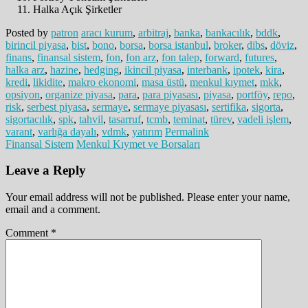
Halka Açık Şirketler
Posted by
patron
aracı kurum
,
arbitraj
,
banka
,
bankacılık
,
bddk
,
birincil piyasa
,
bist
,
bono
,
borsa
,
borsa istanbul
,
broker
,
dibs
,
döviz
,
finans
,
finansal sistem
,
fon
,
fon arz
,
fon talep
,
forward
,
futures
,
halka arz
,
hazine
,
hedging
,
ikincil piyasa
,
interbank
,
ipotek
,
kira
,
kredi
,
likidite
,
makro ekonomi
,
masa üstü
,
menkul kıymet
,
mkk
,
opsiyon
,
organize piyasa
,
para
,
para piyasası
,
piyasa
,
portföy
,
repo
,
risk
,
serbest piyasa
,
sermaye
,
sermaye piyasası
,
sertifika
,
sigorta
,
sigortacılık
,
spk
,
tahvil
,
tasarruf
,
tcmb
,
teminat
,
türev
,
vadeli işlem
,
varant
,
varlığa dayalı
,
vdmk
,
yatırım
Permalink
Finansal Sistem
Menkul Kıymet ve Borsaları
Leave a Reply
Your email address will not be published. Please enter your name,
email and a comment.
Comment
*